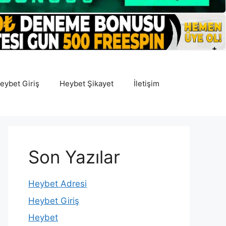
eybet Giriş
Heybet Şikayet
İletişim
Son Yazılar
Heybet Adresi
Heybet Giriş
Heybet