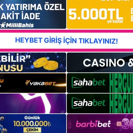
HEYBET GİRİŞ İÇİN TIKLAYINIZ!