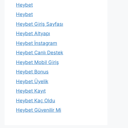
Heybet
Heybet
Heybet Giriş Sayfası
Heybet Altyapı
Heybet İnstagram
Heybet Canlı Destek
Heybet Mobil Giriş
Heybet Bonus
Heybet Üyelik
Heybet Kayıt
Heybet Kaç Oldu
Heybet Güvenilir Mi