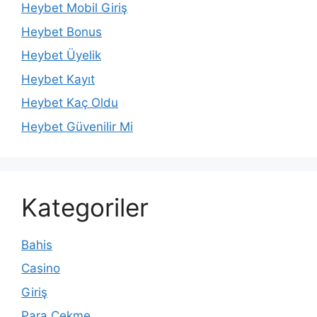
Heybet Mobil Giriş
Heybet Bonus
Heybet Üyelik
Heybet Kayıt
Heybet Kaç Oldu
Heybet Güvenilir Mi
Kategoriler
Bahis
Casino
Giriş
Para Çekme