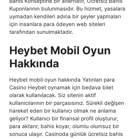
Bahis Konseptine bir alternatif, Ücretsiz Bahis
Kuponlarının bulunmasıdır. Bu hizmet, yasalara
uymadan kendileri adına bir şeyler yapmaları
için insanlara para ödeyen web siteleri
tarafından sunulmaktadır.
Heybet Mobil Oyun
Hakkında
Heybet mobil oyun hakkında Yatırılan para
Casino Heybet oynamak için bedava bilet
olarak kullanılacak. Siz sitenin aktif
kullanıcılarının bir parçasısınız. Sürekli değişen
hareket eden bir kullanıcı olmak ne anlama
geliyor? Kullanıcı bir finansal profil oluşturur,
para aktarır, bahis koyar, olumlu olumsuz bir
sonuca ulaşır. Casinoda günlük ücretsiz bahis