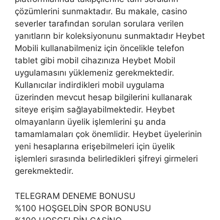
çözümlerini sunmaktadır. Bu makale, casino
severler tarafından sorulan sorulara verilen
yanıtların bir koleksiyonunu sunmaktadır Heybet
Mobili kullanabilmeniz için öncelikle telefon
tablet gibi mobil cihazınıza Heybet Mobil
uygulamasını yüklemeniz gerekmektedir.
Kullanıcılar indirdikleri mobil uygulama
üzerinden mevcut hesap bilgilerini kullanarak
siteye erişim sağlayabilmektedir. Heybet
olmayanların üyelik işlemlerini şu anda
tamamlamaları çok önemlidir. Heybet üyelerinin
yeni hesaplarına erişebilmeleri için üyelik
işlemleri sırasında belirledikleri şifreyi girmeleri
gerekmektedir.
TELEGRAM DENEME BONUSU
%100 HOŞGELDİN SPOR BONUSU