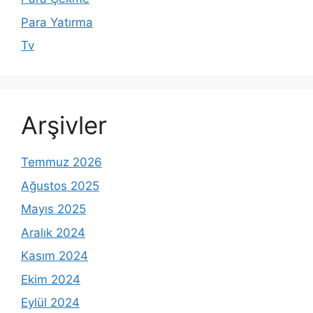
Para Yatırma
Tv
Arşivler
Temmuz 2026
Ağustos 2025
Mayıs 2025
Aralık 2024
Kasım 2024
Ekim 2024
Eylül 2024