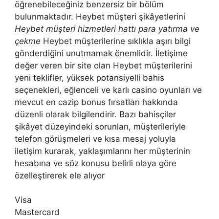
öğrenebileceğiniz benzersiz bir bölüm
bulunmaktadır. Heybet müşteri şikâyetlerini
Heybet müşteri hizmetleri hattı para yatırma ve
çekme
Heybet müşterilerine sıklıkla aşırı bilgi
gönderdiğini unutmamak önemlidir. İletişime
değer veren bir site olan Heybet müşterilerini
yeni teklifler, yüksek potansiyelli bahis
seçenekleri, eğlenceli ve karlı casino oyunları ve
mevcut en cazip bonus fırsatları hakkında
düzenli olarak bilgilendirir. Bazı bahisçiler
şikâyet düzeyindeki sorunları, müşterileriyle
telefon görüşmeleri ve kısa mesaj yoluyla
iletişim kurarak, yaklaşımlarını her müşterinin
hesabına ve söz konusu belirli olaya göre
özelleştirerek ele alıyor
Visa
Mastercard