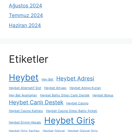
Ağustos 2024
Temmuz 2024
Haziran 2024
Etiketler
Heybet
Heybet Adresi
Hey Bet
Heybet Alternatif Slot
Heybet Altyapı
Heybet Amigo Kızları
Hey Bet Avantajları
Heybet Bahis Sitesi Canlı Destek
Heybet Bonus
Heybet Canlı Destek
Heybet Casino
Heybet Casino Kalitesi
Heybet Casino Sitesi Bahis Şirketi
Heybet Giriş
Heybet Erişim Hesabı
Heybet Giriş Sayfası
Heybet Güncel
Heybet Güncel Giriş