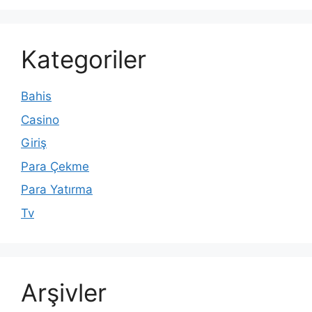
Kategoriler
Bahis
Casino
Giriş
Para Çekme
Para Yatırma
Tv
Arşivler