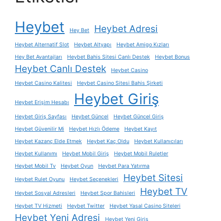
Heybet
Heybet Adresi
Hey Bet
Heybet Alternatif Slot
Heybet Altyapı
Heybet Amigo Kızları
Hey Bet Avantajları
Heybet Bahis Sitesi Canlı Destek
Heybet Bonus
Heybet Canlı Destek
Heybet Casino
Heybet Casino Kalitesi
Heybet Casino Sitesi Bahis Şirketi
Heybet Giriş
Heybet Erişim Hesabı
Heybet Giriş Sayfası
Heybet Güncel
Heybet Güncel Giriş
Heybet Güvenilir Mi
Heybet Hızlı Ödeme
Heybet Kayıt
Heybet Kazanç Elde Etmek
Heybet Kaç Oldu
Heybet Kullanıcıları
Heybet Kullanımı
Heybet Mobil Giriş
Heybet Mobil Ruletler
Heybet Mobil Tv
Heybet Oyun
Heybet Para Yatırma
Heybet Sitesi
Heybet Rulet Oyunu
Heybet Seçenekleri
Heybet TV
Heybet Sosyal Adresleri
Heybet Spor Bahisleri
Heybet TV Hizmeti
Heybet Twitter
Heybet Yasal Casino Siteleri
Heybet Yeni Adresi
Heybet Yeni Giriş