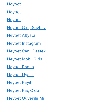
Heybet
Heybet
Heybet
Heybet Giriş Sayfası
Heybet Altyapı
Heybet İnstagram
Heybet Canlı Destek
Heybet Mobil Giriş
Heybet Bonus
Heybet Üyelik
Heybet Kayıt
Heybet Kaç Oldu
Heybet Güvenilir Mi