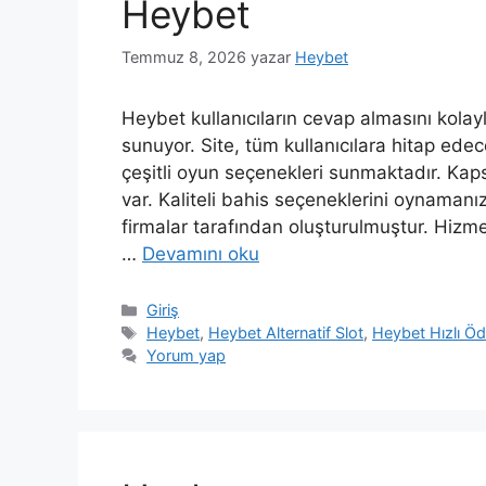
Heybet
Temmuz 8, 2026
yazar
Heybet
Heybet kullanıcıların cevap almasını kolay
sunuyor. Site, tüm kullanıcılara hitap ede
çeşitli oyun seçenekleri sunmaktadır. Kaps
var. Kaliteli bahis seçeneklerini oynamanı
firmalar tarafından oluşturulmuştur. Hizm
…
Devamını oku
Kategoriler
Giriş
Etiketler
Heybet
,
Heybet Alternatif Slot
,
Heybet Hızlı Ö
Yorum yap