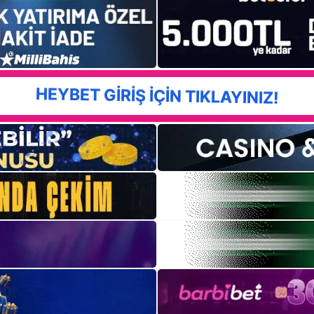
HEYBET GİRİŞ İÇİN TIKLAYINIZ!