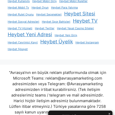
Heybet Kullanımı
Heybet Mobil Giriş
Heybet Mobil Ruletler
Heybet Mobil Tv
Heybet Oyun
Heybet Para Yatırma
Heybet Sitesi
Heybet Rulet Oyunu
Heybet Seçenekleri
Heybet TV
Heybet Sosyal Adresleri
Heybet Spor Bahisleri
Heybet TV Hizmeti
Heybet Twitter
Heybet Yasal Casino Siteleri
Heybet Yeni Adresi
Heybet Yeni Giriş
Heybet Üyelik
Heybet Çevrimiçi Kayıt
Heybet İnstagram
Heybet Şikayet
"Avrasya'nın en büyük reklam platformunda olmak için
Microsoft Teams:
reklam@avrasyamarketing.com
adresimizden veya Telegram: @Avrasyamarketing
adresimizden irtibat kurabilirsiniz. (Tek iletişim
adreslerimiz teams / telegram ve mail adresimizdir.
Harici hiçbir iletişim adresimiz bulunmamaktadır.
Lütfen itibar etmeyiniz.) Türkiye yasalarına göre 7258
sayılı kanun uyarınca yasa dışı bahis oynamanın