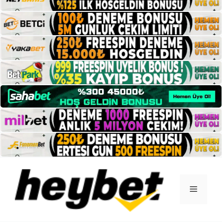
İçeriğe
atla
Menü