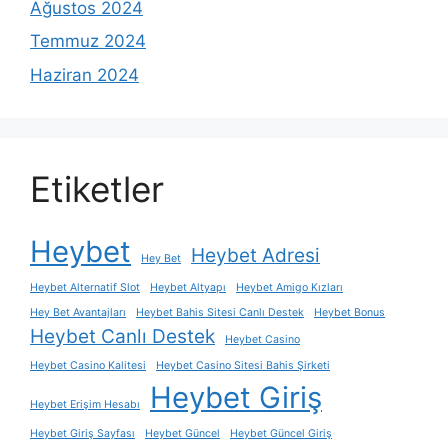
Ağustos 2024
Temmuz 2024
Haziran 2024
Etiketler
Heybet
Heybet Adresi
Hey Bet
Heybet Alternatif Slot
Heybet Altyapı
Heybet Amigo Kızları
Hey Bet Avantajları
Heybet Bahis Sitesi Canlı Destek
Heybet Bonus
Heybet Canlı Destek
Heybet Casino
Heybet Casino Kalitesi
Heybet Casino Sitesi Bahis Şirketi
Heybet Giriş
Heybet Erişim Hesabı
Heybet Giriş Sayfası
Heybet Güncel
Heybet Güncel Giriş