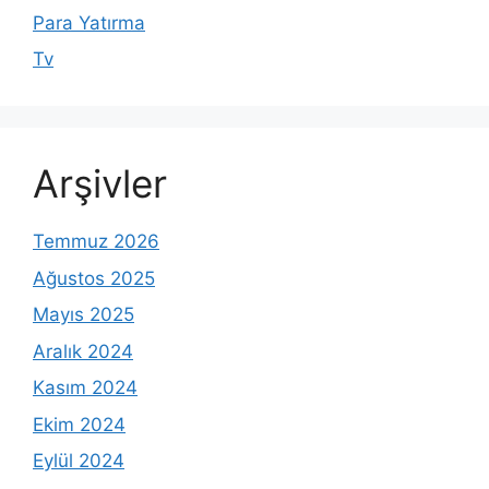
Para Yatırma
Tv
Arşivler
Temmuz 2026
Ağustos 2025
Mayıs 2025
Aralık 2024
Kasım 2024
Ekim 2024
Eylül 2024