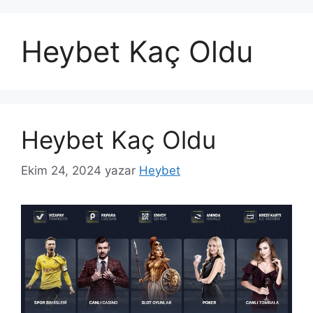
Heybet Kaç Oldu
Heybet Kaç Oldu
Ekim 24, 2024
yazar
Heybet