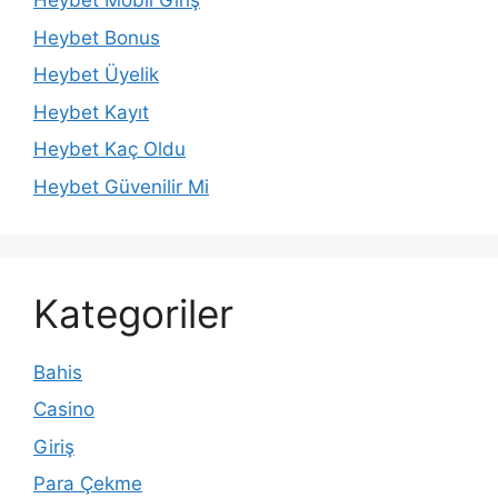
Heybet Mobil Giriş
Heybet Bonus
Heybet Üyelik
Heybet Kayıt
Heybet Kaç Oldu
Heybet Güvenilir Mi
Kategoriler
Bahis
Casino
Giriş
Para Çekme