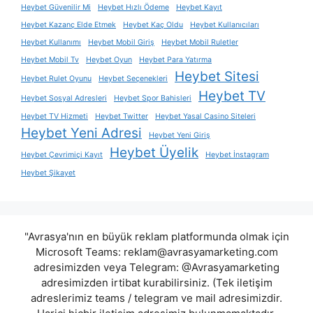
Heybet Güvenilir Mi
Heybet Hızlı Ödeme
Heybet Kayıt
Heybet Kazanç Elde Etmek
Heybet Kaç Oldu
Heybet Kullanıcıları
Heybet Kullanımı
Heybet Mobil Giriş
Heybet Mobil Ruletler
Heybet Mobil Tv
Heybet Oyun
Heybet Para Yatırma
Heybet Sitesi
Heybet Rulet Oyunu
Heybet Seçenekleri
Heybet TV
Heybet Sosyal Adresleri
Heybet Spor Bahisleri
Heybet TV Hizmeti
Heybet Twitter
Heybet Yasal Casino Siteleri
Heybet Yeni Adresi
Heybet Yeni Giriş
Heybet Üyelik
Heybet Çevrimiçi Kayıt
Heybet İnstagram
Heybet Şikayet
"Avrasya'nın en büyük reklam platformunda olmak için
Microsoft Teams:
reklam@avrasyamarketing.com
adresimizden veya Telegram: @Avrasyamarketing
adresimizden irtibat kurabilirsiniz. (Tek iletişim
adreslerimiz teams / telegram ve mail adresimizdir.