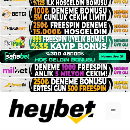
İçeriğe
atla
Menü