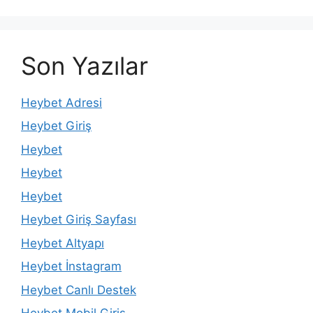
Son Yazılar
Heybet Adresi
Heybet Giriş
Heybet
Heybet
Heybet
Heybet Giriş Sayfası
Heybet Altyapı
Heybet İnstagram
Heybet Canlı Destek