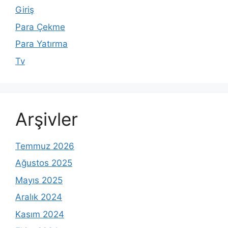
Giriş
Para Çekme
Para Yatırma
Tv
Arşivler
Temmuz 2026
Ağustos 2025
Mayıs 2025
Aralık 2024
Kasım 2024