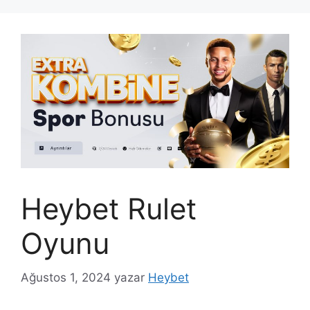
Heybet Rulet
Oyunu
Ağustos 1, 2024
yazar
Heybet