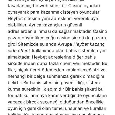
tasarlanmış bir web sitesidir. Casino oyunları
oynayarak para kazanmak isteyen oyuncular
Heybet sitesine yeni adreslerini vererek üye
olabilirler. Ayrıca kazançların güvenli
adreslerden alınması da sağlanmaktadır. Casino
pazarı büyüdükçe çoğu casino şirketi de pazara
girdi Sitemizde şu anda Avrupa
Heybet kazanç
elde etmek
kullanımda olan bahis sistemleri yer
almaktadır. Heybet adreslerine diğer bahis
şirketlerinden daha fazla önem verilmektedir. Bu
fikir, hiçbir ücret ödemeden katılabileceğinizi ve
herhangi bir belge sunmanıza gerek olmadığını
belirtir. Bir bahis sitesinin güvenilirliği, sistem
kurma sürecinin ilk adımıdır Bir bahis şirketi bu
formatı kullanmaya karar verdiğinde oyuncuların
yapacak birçok seçeneği olduğundan öncelikle
oyun için gerekli olan temel unsurları ve kuralları
belirler. Kalite yöntemi altyapısının uygulamaya