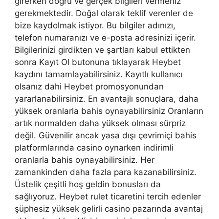
girerken doğru ve gerçek bilgileri vermeniz
gerekmektedir. Doğal olarak teklif verenler de
bize kaydolmak istiyor. Bu bilgiler adınızı,
telefon numaranızı ve e-posta adresinizi içerir.
Bilgilerinizi girdikten ve şartları kabul ettikten
sonra Kayıt Ol butonuna tıklayarak Heybet
kaydını tamamlayabilirsiniz. Kayıtlı kullanıcı
olsanız dahi Heybet promosyonundan
yararlanabilirsiniz. En avantajlı sonuçlara, daha
yüksek oranlarla bahis oynayabilirsiniz Oranların
artık normalden daha yüksek olması sürpriz
değil. Güvenilir ancak yasa dışı çevrimiçi bahis
platformlarında casino oynarken indirimli
oranlarla bahis oynayabilirsiniz. Her
zamankinden daha fazla para kazanabilirsiniz.
Üstelik çeşitli hoş geldin bonusları da
sağlıyoruz. Heybet rulet ticaretini tercih edenler
şüphesiz yüksek gelirli casino pazarında avantaj