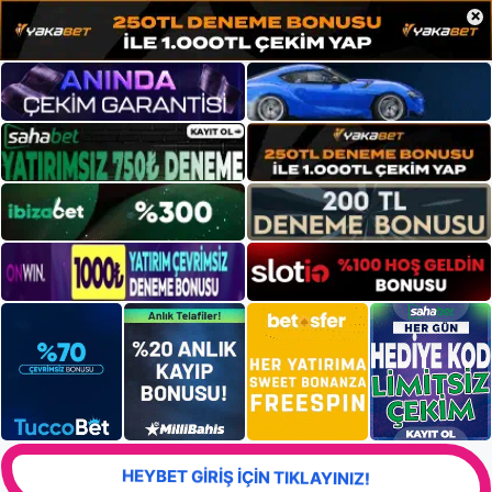
×
HEYBET GİRİŞ İÇİN TIKLAYINIZ!