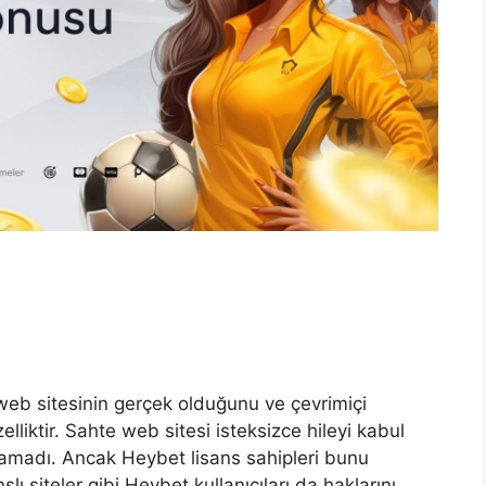
 web sitesinin gerçek olduğunu ve çevrimiçi
liktir. Sahte web sitesi isteksizce hileyi kabul
namadı. Ancak Heybet lisans sahipleri bunu
ı siteler gibi Heybet kullanıcıları da haklarını