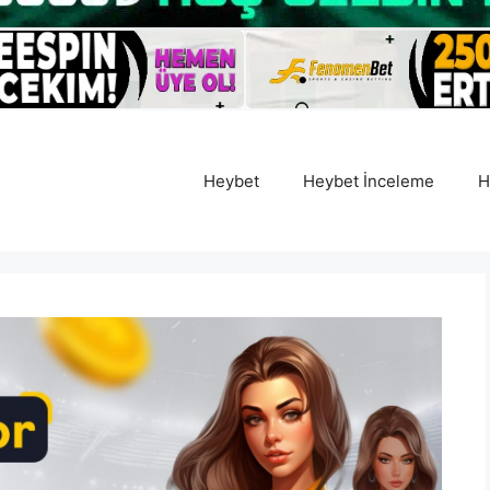
Heybet
Heybet İnceleme
H