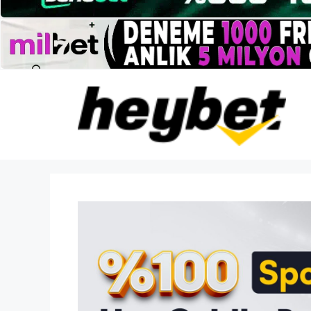
İçeriğe
atla